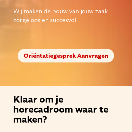
Wij maken de bouw van jouw zaak
zorgeloos en succesvol
Oriëntatiegesprek Aanvragen
Klaar om je
horecadroom waar te
maken?